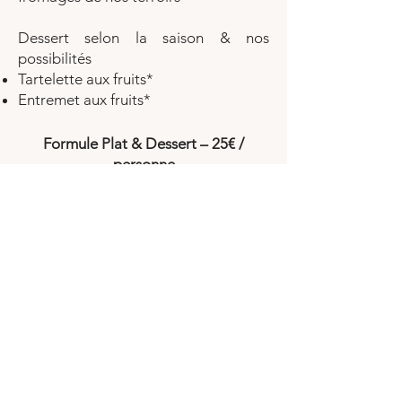
Dessert selon la saison & nos
possibilités
Tartelette aux fruits*
Entremet aux fruits*
Formule Plat & Dessert – 25€ /
personne
Une formule gourmande avec
bouchées apéritives, plat et dessert
maison.
Bouchées apéritives
Plat principal selon la saison
Confit de canard* et pommes de
terre Sarladaises*, salade
Salade Périgourdine*